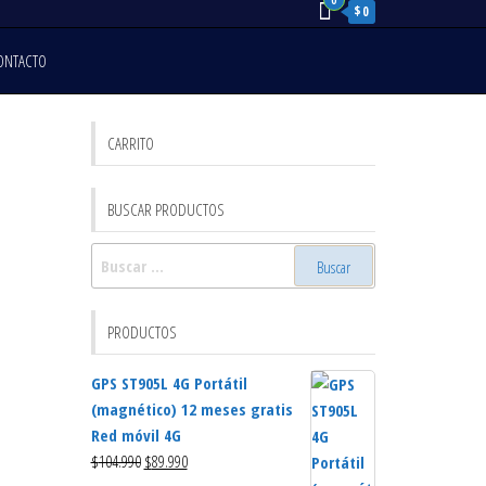
0
$0
ONTACTO
CARRITO
BUSCAR PRODUCTOS
PRODUCTOS
GPS ST905L 4G Portátil
(magnético) 12 meses gratis
Red móvil 4G
$
104.990
$
89.990