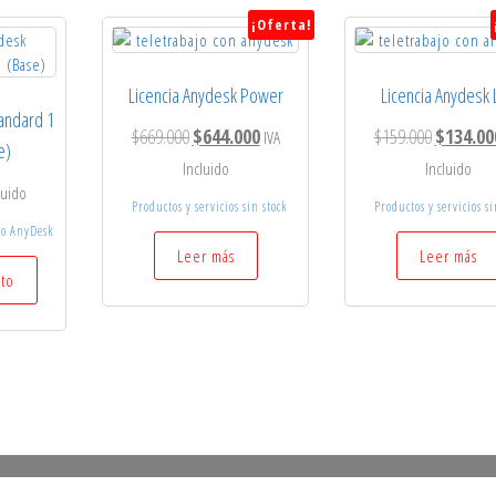
¡Oferta!
Licencia Anydesk Power
Licencia Anydesk 
tandard 1
El
El
El
$
669.000
$
644.000
$
159.000
$
134.00
IVA
e)
precio
precio
precio
Incluido
Incluido
luido
original
actual
original
Productos y servicios sin stock
Productos y servicios si
era:
es:
era:
to AnyDesk
Leer más
Leer más
$669.000.
$644.000.
$159.000.
ito