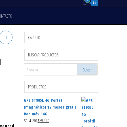
0
$0
ONTACTO
CARRITO
BUSCAR PRODUCTOS
u
Buscar:
PRODUCTOS
GPS ST905L 4G Portátil
(magnético) 12 meses gratis
Red móvil 4G
El
El
$
104.990
$
89.990
dvanced