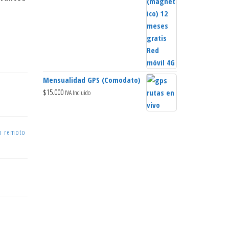
precio
precio
original
actual
era:
es:
$104.990.
$89.990.
Mensualidad GPS (Comodato)
$
15.000
IVA Incluido
o remoto