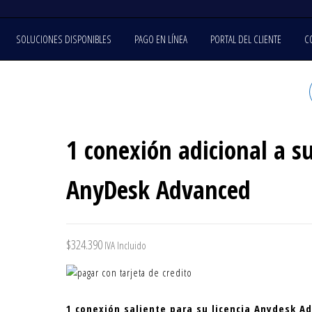
SOLUCIONES DISPONIBLES
PAGO EN LÍNEA
PORTAL DEL CLIENTE
C
DISEÑO WEB AVANZADO
(PROMOCIÓN)
1 conexión adicional a s
AnyDesk Advanced
$
324.390
IVA Incluido
1 conexión saliente para su licencia Anydesk A