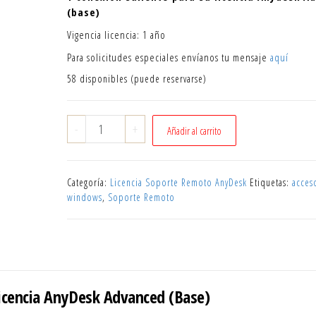
(base)
Vigencia licencia: 1 año
Para solicitudes especiales envíanos tu mensaje
aquí
58 disponibles (puede reservarse)
1
-
+
Añadir al carrito
conexión
adicional
a
Categoría:
Licencia Soporte Remoto AnyDesk
Etiquetas:
acces
su
windows
,
Soporte Remoto
AnyDesk
Advanced
cantidad
 Licencia AnyDesk Advanced (Base)