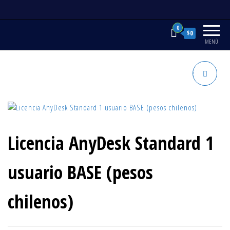
Saltar
al
contenido
0
$0
MENÚ
LICENCIA ANYDESK POWER
Licencia AnyDesk Standard 1
usuario BASE (pesos
chilenos)