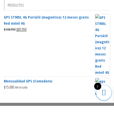
PRODUCTOS
GPS ST905L 4G Portátil (magnético) 12 meses gratis
Red móvil 4G
El
El
$
104.990
$
89.990
precio
precio
original
actual
era:
es:
$104.990.
$89.990.
Mensualidad GPS (Comodato)
0
$
15.000
IVA Incluido
2026 seguridadlatam.com