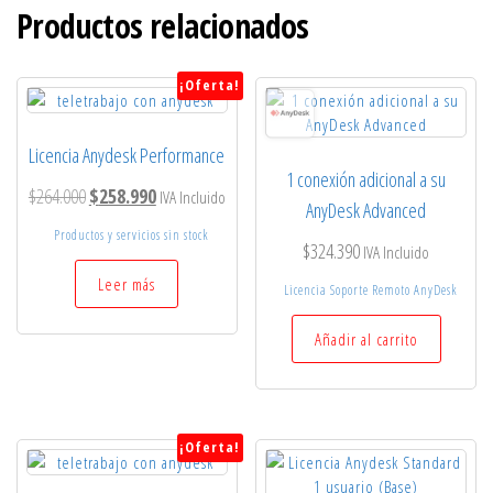
Productos relacionados
¡Oferta!
Licencia Anydesk Performance
1 conexión adicional a su
El
El
$
264.000
$
258.990
IVA Incluido
AnyDesk Advanced
precio
precio
Productos y servicios sin stock
$
324.390
IVA Incluido
original
actual
Leer más
era:
es:
Licencia Soporte Remoto AnyDesk
$264.000.
$258.990.
Añadir al carrito
¡Oferta!