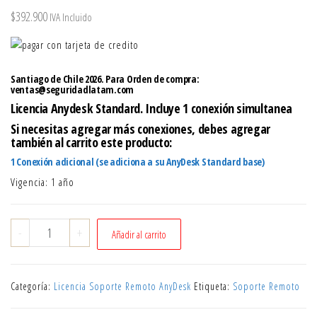
$
392.900
IVA Incluido
Santiago de Chile 2026. Para Orden de compra:
ventas@seguridadlatam.com
Licencia Anydesk Standard. Incluye 1 conexión simultanea
Si necesitas agregar más conexiones, debes agregar
también al carrito este producto:
1 Conexión adicional (se adiciona a su AnyDesk Standard base)
Vigencia: 1 año
Licencia
-
+
Añadir al carrito
AnyDesk
Standard
1
Categoría:
Licencia Soporte Remoto AnyDesk
Etiqueta:
Soporte Remoto
usuario
BASE