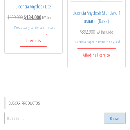
Licencia Anydesk Lite
Licencia Anydesk Standard 1
El
El
$
159.000
$
134.000
IVA Incluido
usuario (Base)
precio
precio
Productos y servicios sin stock
$
392.900
IVA Incluido
original
actual
Leer más
era:
es:
Licencia Soporte Remoto AnyDesk
$159.000.
$134.000.
Añadir al carrito
BUSCAR PRODUCTOS
Buscar: