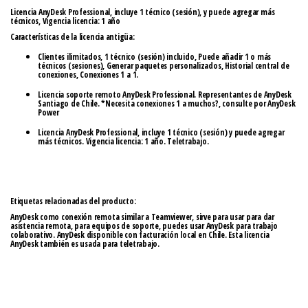
Licencia AnyDesk Professional, incluye 1 técnico (sesión), y puede agregar más
técnicos, Vigencia licencia: 1 año
Características de la licencia antigüa:
Clientes
ilimitados,
1 técnico (sesión)
incluido,
Puede añadir
1 o más
técnicos (sesiones), Generar paquetes
personalizados,
Historial central
de
conexiones, Conexiones 1 a 1.
Licencia soporte remoto AnyDesk Professional. Representantes de AnyDesk
Santiago de Chile. *Necesita conexiones 1 a muchos?, consulte por AnyDesk
Power
Licencia AnyDesk Professional, incluye 1 técnico (sesión) y puede agregar
más técnicos. Vigencia licencia: 1 año. Teletrabajo.
Etiquetas relacionadas del producto:
AnyDesk como conexión remota similar a Teamviewer, sirve para usar para dar
asistencia remota, para equipos de soporte, puedes usar AnyDesk para trabajo
colaborativo. AnyDesk disponible con facturación local en Chile. Esta licencia
AnyDesk también es usada para teletrabajo.